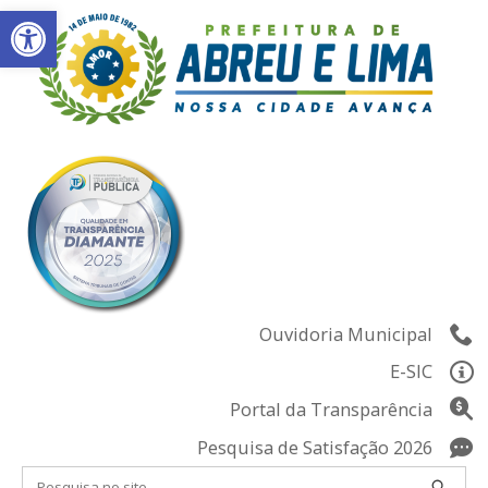
Abrir a barra de ferramentas
Skip
to
content
Ouvidoria Municipal
E-SIC
Portal da Transparência
Pesquisa de Satisfação 2026