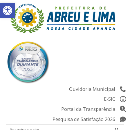
Abrir a barra de ferramentas
Skip
to
content
Ouvidoria Municipal
E-SIC
Portal da Transparência
Pesquisa de Satisfação 2026