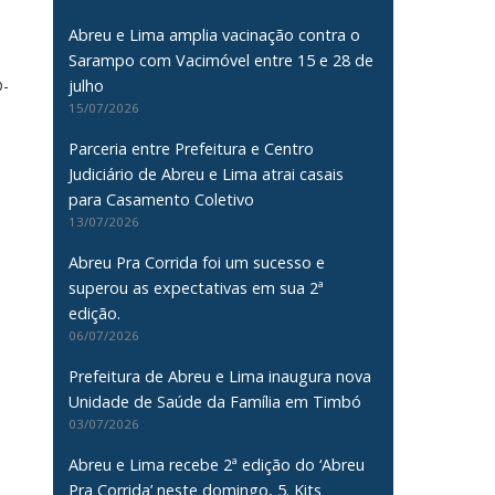
Abreu e Lima amplia vacinação contra o
Sarampo com Vacimóvel entre 15 e 28 de
D-
julho
15/07/2026
Parceria entre Prefeitura e Centro
Judiciário de Abreu e Lima atrai casais
para Casamento Coletivo
13/07/2026
Abreu Pra Corrida foi um sucesso e
superou as expectativas em sua 2ª
edição.
06/07/2026
Prefeitura de Abreu e Lima inaugura nova
Unidade de Saúde da Família em Timbó
03/07/2026
Abreu e Lima recebe 2ª edição do ‘Abreu
Pra Corrida’ neste domingo, 5. Kits