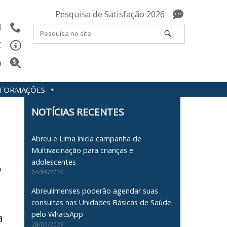
Pesquisa de Satisfação 2026
l
C
a
INFORMAÇÕES
NOTÍCIAS RECENTES
Abreu e Lima inicia campanha de
Multivacinação para crianças e
adolescentes
o
04/08/2026
Abreulimenses poderão agendar suas
consultas nas Unidades Básicas de Saúde
pelo WhatsApp
a
28/07/2026