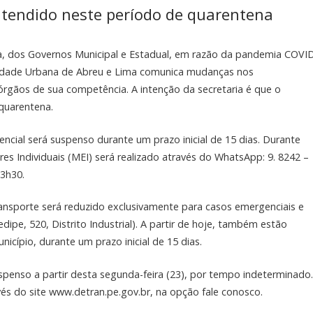
 atendido neste período de quarentena
a, dos Governos Municipal e Estadual, em razão da pandemia COVI
lidade Urbana de Abreu e Lima comunica mudanças nos
 órgãos de sua competência. A intenção da secretaria é que o
quarentena.
cial será suspenso durante um prazo inicial de 15 dias. Durante
 Individuais (MEI) será realizado através do WhatsApp: 9. 8242 –
13h30.
nsporte será reduzido exclusivamente para casos emergenciais e
ipe, 520, Distrito Industrial). A partir de hoje, também estão
icípio, durante um prazo inicial de 15 dias.
enso a partir desta segunda-feira (23), por tempo indeterminado.
s do site www.detran.pe.gov.br, na opção fale conosco.