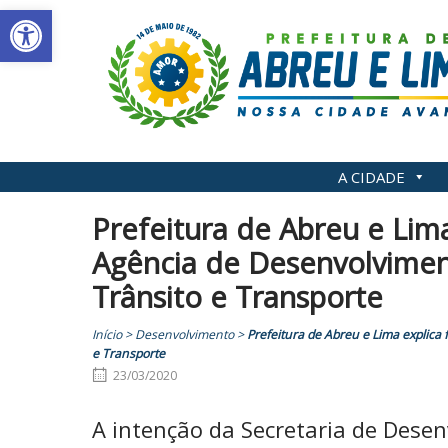
Abrir a barra de ferramentas
Skip
to
content
A CIDADE
Prefeitura de Abreu e Lim
Agência de Desenvolvime
Trânsito e Transporte
Início
>
Desenvolvimento
>
Prefeitura de Abreu e Lima explic
e Transporte
23/03/2020
A intenção da Secretaria de Dese