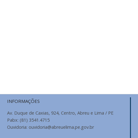
INFORMAÇÕES
Av. Duque de Caxias, 924, Centro, Abreu e Lima / PE
Pabx: (81) 3541.4715
Ouvidoria: ouvidoria@abreuelima.pe.gov.br