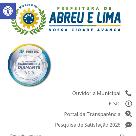
Abrir a barra de ferramentas
Skip
to
content
Ouvidoria Municipal
E-SIC
Portal da Transparência
Pesquisa de Satisfação 2026