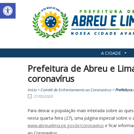
Abrir a barra de ferramentas
Skip
to
content
A CIDADE
Prefeitura de Abreu e Lima
coronavírus
Início
>
Comitê de Enfrentamento ao Coronavírus
>
Prefeitura
27/05/2020
Para deixar a população mais inteirada sobre as ques
nesta quarta-feira (27), uma página especial sobre o
www.abreuelima.pe.gov.br/coronavirus
e ficar inform
ao Coronavírus.