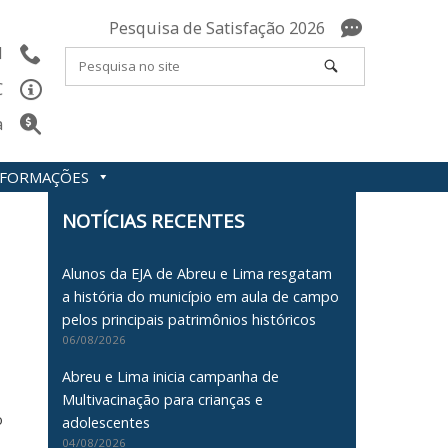
Pesquisa de Satisfação 2026
l
C
a
INFORMAÇÕES
NOTÍCIAS RECENTES
Alunos da EJA de Abreu e Lima resgatam
a história do município em aula de campo
pelos principais patrimônios históricos
06/08/2026
Abreu e Lima inicia campanha de
Multivacinação para crianças e
o
adolescentes
04/08/2026