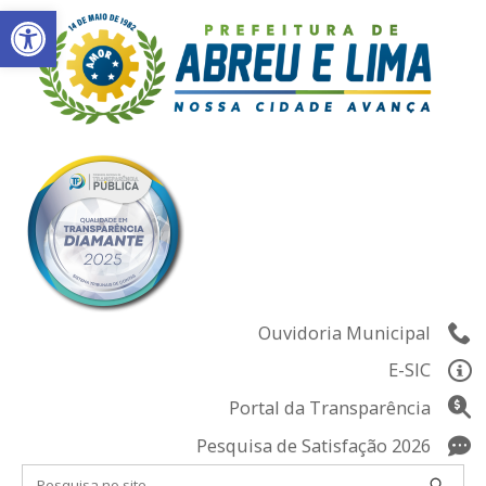
Abrir a barra de ferramentas
Skip
to
content
Ouvidoria Municipal
E-SIC
Portal da Transparência
Pesquisa de Satisfação 2026