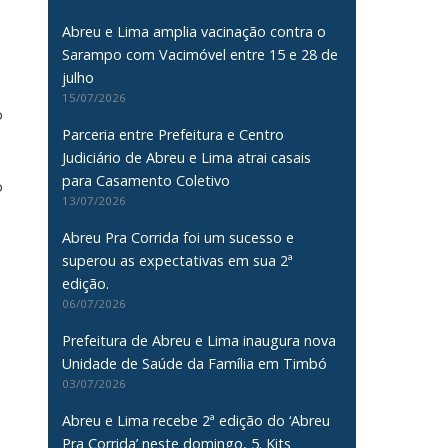
Abreu e Lima amplia vacinação contra o
Sarampo com Vacimóvel entre 15 e 28 de
julho
15/07/2026
o
Parceria entre Prefeitura e Centro
Judiciário de Abreu e Lima atrai casais
para Casamento Coletivo
o
13/07/2026
Abreu Pra Corrida foi um sucesso e
superou as expectativas em sua 2ª
edição.
06/07/2026
Prefeitura de Abreu e Lima inaugura nova
Unidade de Saúde da Família em Timbó
03/07/2026
Abreu e Lima recebe 2ª edição do ‘Abreu
Pra Corrida’ neste domingo, 5. Kits