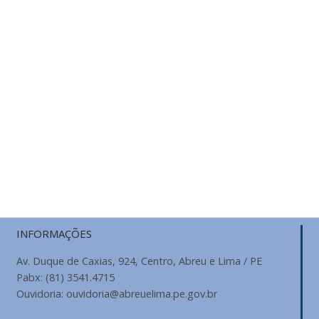
INFORMAÇÕES
Av. Duque de Caxias, 924, Centro, Abreu e Lima / PE
Pabx: (81) 3541.4715
Ouvidoria: ouvidoria@abreuelima.pe.gov.br