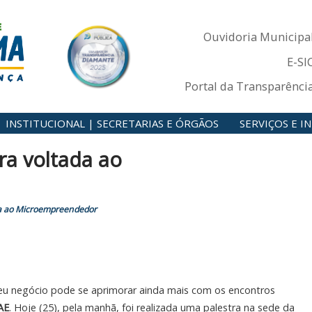
Ouvidoria Municipa
E-SI
Portal da Transparênci
INSTITUCIONAL | SECRETARIAS E ÓRGÃOS
SERVIÇOS E 
ra voltada ao
da ao Microempreendedor
 negócio pode se aprimorar ainda mais com os encontros
AE
. Hoje (25), pela manhã, foi realizada uma palestra na sede da