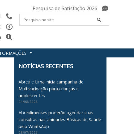
Pesquisa de Satisfação 2026
l
C
a
INFORMAÇÕES
NOTÍCIAS RECENTES
Abreu e Lima inicia campanha de
Multivacinação para crianças e
adolescentes
04/08/2026
Abreulimenses poderão agendar suas
consultas nas Unidades Básicas de Saúde
pelo WhatsApp
28/07/2026