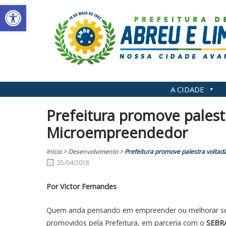
Abrir a barra de ferramentas
Skip
to
content
A CIDADE
Prefeitura promove palest
Microempreendedor
Início
>
Desenvolvimento
>
Prefeitura promove palestra volta
25/04/2018
Por Victor Fernandes
Quem anda pensando em empreender ou melhorar seu
promovidos pela Prefeitura, em parceria com o
SEBR