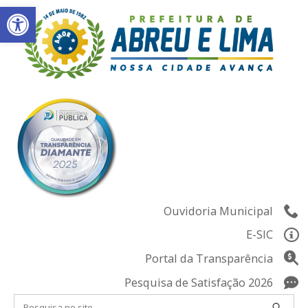
Abrir a barra de ferramentas
Skip
to
content
Ouvidoria Municipal
E-SIC
Portal da Transparência
Pesquisa de Satisfação 2026