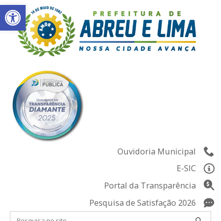
Abrir a barra de ferramentas
Skip
to
content
Ouvidoria Municipal
E-SIC
Portal da Transparência
Pesquisa de Satisfação 2026