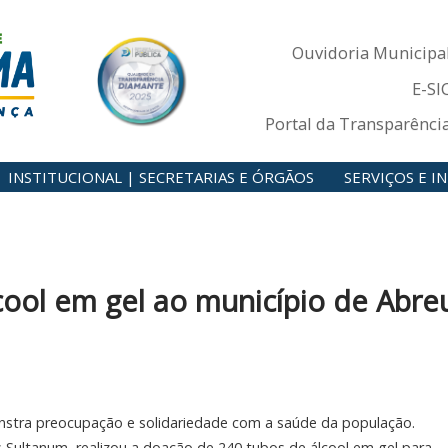
Ouvidoria Municipa
E-SI
Portal da Transparênci
INSTITUCIONAL | SECRETARIAS E ÓRGÃOS
SERVIÇOS E 
ool em gel ao município de Abre
stra preocupação e solidariedade com a saúde da população.
s Sultanum, realizou a doação de 240 tubos de álcool em gel para