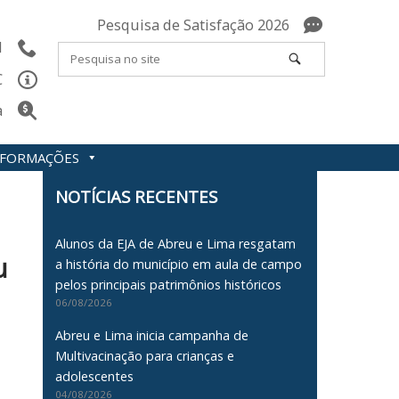
Pesquisa de Satisfação 2026
l
C
a
INFORMAÇÕES
NOTÍCIAS RECENTES
Alunos da EJA de Abreu e Lima resgatam
u
a história do município em aula de campo
pelos principais patrimônios históricos
06/08/2026
Abreu e Lima inicia campanha de
Multivacinação para crianças e
adolescentes
04/08/2026