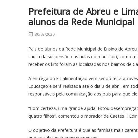
Prefeitura de Abreu e Lim
alunos da Rede Municipal
30/03/2020
Pais de alunos da Rede Municipal de Ensino de Abreu 
causa da suspensão das aulas no município, como med
receber os kits foram as localizadas nos bairros de Cae
A entrega do kit alimentação vem sendo feita atravé
Educação e será realizada até o dia 3 de abril, em to
responsáveis pela comunicação aos pais para que eles 
“Com certeza, uma grande ajuda. Estou desempregado
quatro filhos”, comentou o morador de Caetés I, Edir S
O objetivo da Prefeitura é que as famílias mais care
que as aulas estiverem suspensas.