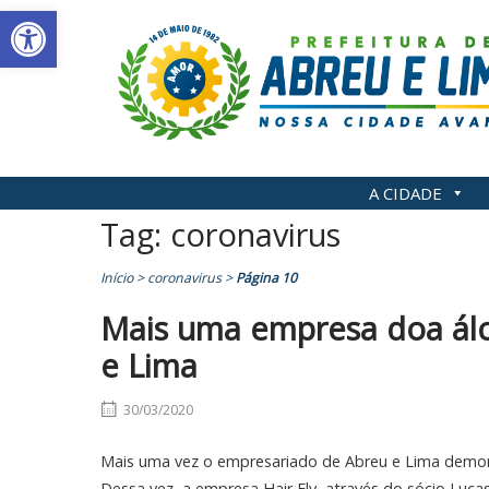
Abrir a barra de ferramentas
Skip
to
content
A CIDADE
Tag:
coronavirus
Início
>
coronavirus
>
Página 10
Mais uma empresa doa álc
e Lima
30/03/2020
Mais uma vez o empresariado de Abreu e Lima demon
Dessa vez, a empresa Hair Fly, através do sócio Luca