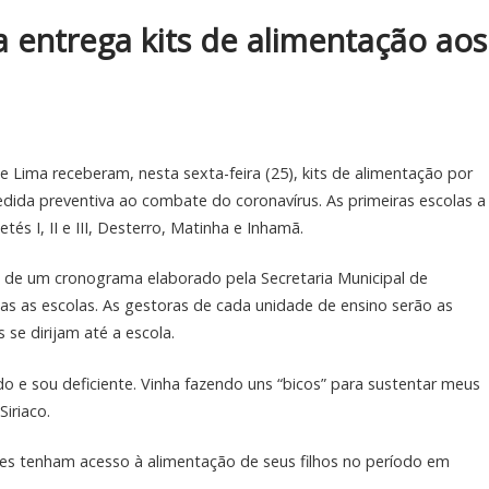
a entrega kits de alimentação aos
e Lima receberam, nesta sexta-feira (25), kits de alimentação por
ida preventiva ao combate do coronavírus. As primeiras escolas a
tés I, II e III, Desterro, Matinha e Inhamã.
s de um cronograma elaborado pela Secretaria Municipal de
das as escolas. As gestoras de cada unidade de ensino serão as
se dirijam até a escola.
 e sou deficiente. Vinha fazendo uns “bicos” para sustentar meus
iriaco.
ntes tenham acesso à alimentação de seus filhos no período em