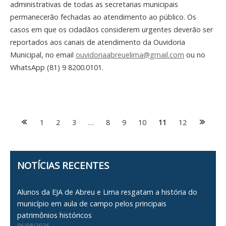
administrativas de todas as secretarias municipais
permanecerão fechadas ao atendimento ao público. Os
casos em que os cidadãos considerem urgentes deverão ser
reportados aos canais de atendimento da Ouvidoria
Municipal, no email
ouvidoriaabreuelima@gmail.com
ou no
WhatsApp (81) 9 8200.0101.
Posts
1
2
3
…
8
9
10
11
12
navigation
NOTÍCIAS RECENTES
Alunos da EJA de Abreu e Lima resgatam a história do
município em aula de campo pelos principais
patrimônios históricos
06/08/2026