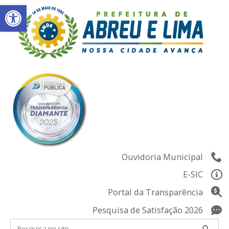
Abrir a barra de ferramentas
Skip
to
content
Ouvidoria Municipal
E-SIC
Portal da Transparência
Pesquisa de Satisfação 2026