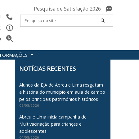
Pesquisa de Satisfação 2026
l
C
a
INFORMAÇÕES
NOTÍCIAS RECENTES
Alunos da EJA de Abreu e Lima resgatam
a história do município em aula de campo
pelos principais patrimônios históricos
06/08/2026
Abreu e Lima inicia campanha de
Multivacinação para crianças e
adolescentes
04/08/2026