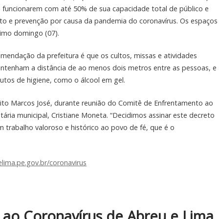
de funcionarem com até 50% de sua capacidade total de público e
nto e prevenção por causa da pandemia do coronavírus. Os espaços
ximo domingo (07).
mendação da prefeitura é que os cultos, missas e atividades
ntenham a distância de ao menos dois metros entre as pessoas, e
tos de higiene, como o álcool em gel.
feito Marcos José, durante reunião do Comitê de Enfrentamento ao
tária municipal, Cristiane Moneta. “Decidimos assinar este decreto
 trabalho valoroso e histórico ao povo de fé, que é o
lima.pe.gov.br/coronavirus
ao Coronavírus de Abreu e Lima