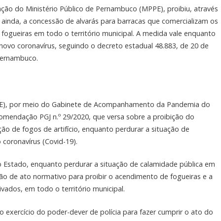
ção do Ministério Público de Pernambuco (MPPE), proibiu, através
, ainda, a concessão de alvarás para barracas que comercializam os
ogueiras em todo o território municipal. A medida vale enquanto
novo coronavírus, seguindo o decreto estadual 48.883, de 20 de
Pernambuco.
PE), por meio do Gabinete de Acompanhamento da Pandemia do
comendação PGJ n.º 29/2020, que versa sobre a proibição do
ão de fogos de artifício, enquanto perdurar a situação de
coronavírus (Covid-19).
o Estado, enquanto perdurar a situação de calamidade pública em
ão de ato normativo para proibir o acendimento de fogueiras e a
ivados, em todo o território municipal.
o exercício do poder-dever de polícia para fazer cumprir o ato do