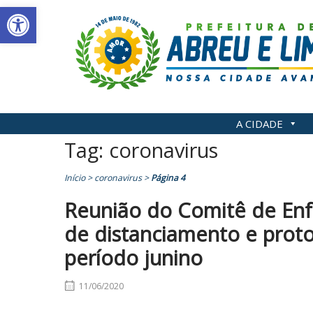
Abrir a barra de ferramentas
Skip
to
content
A CIDADE
Tag:
coronavirus
Início
>
coronavirus
>
Página 4
Reunião do Comitê de Enf
de distanciamento e proto
período junino
11/06/2020