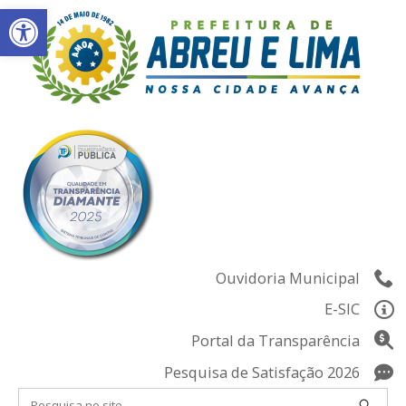
Abrir a barra de ferramentas
Skip
to
content
Ouvidoria Municipal
E-SIC
Portal da Transparência
Pesquisa de Satisfação 2026